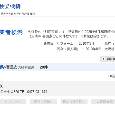
交通大臣登録 住宅性能評価機関
各保険の「利用実績」は、発売日から2026年6月30日時
（支店等 各拠点ごとの件数です） ※新築は除きます。
発売日
リフォーム ： 2010年3月
既存（宅
既存（個人間） ： 2010年8月
大規模修
県
>富里市
20件
の検索結果 ：
50
設
里市七栄329
TEL.0476-93-1674
リフォーム
既存（宅建）
既存（個人間）
大規模修繕