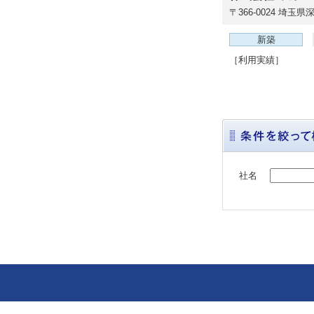
〒366-0024
埼玉県深
新築
［利用実績］
社名