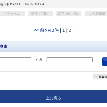
谷市明戸733
TEL.048-574-3334
リフォーム
既存（宅建）
既存（個人間）
大規模修繕
<< 前の40件
|
1
| 2 |
住所
上に戻る