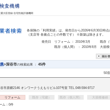
交通大臣登録 住宅性能評価機関
各保険の「利用実績」は、発売日から2026年6月30日時
（支店等 各拠点ごとの件数です） ※新築は除きます。
発売日
リフォーム ： 2010年3月
既存（宅
既存（個人間） ： 2010年8月
大規模修
県
>深谷市
45件
の検索結果 ：
50
谷市原郷2146 オンワークうえもりビル107号室
TEL.048-594-9717
リフォーム
既存（宅建）
既存（個人間）
大規模修繕
ーム：0件