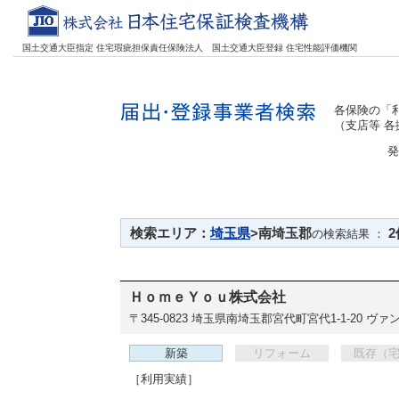
国土交通大臣指定 住宅瑕疵担保責任保険法人
国土交通大臣登録 住宅性能評価機関
各保険の「利
（支店等 
発
検索エリア：
埼玉県
>南埼玉郡
2
の検索結果 ：
ＨｏｍｅＹｏｕ株式会社
〒345-0823
埼玉県南埼玉郡宮代町宮代1-1-20 ヴァ
新築
リフォーム
既存（
［利用実績］