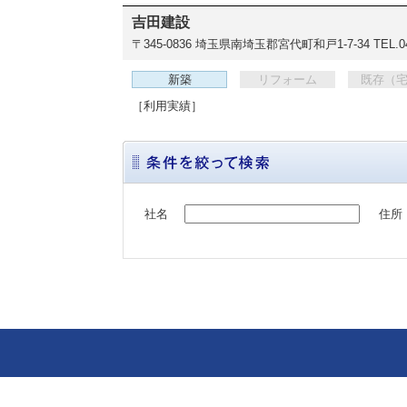
吉田建設
〒345-0836
埼玉県南埼玉郡宮代町和戸1-7-34
TEL.0
新築
リフォーム
既存（
［利用実績］
社名
住所